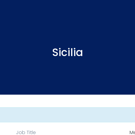
Sicilia
Job Title
Me