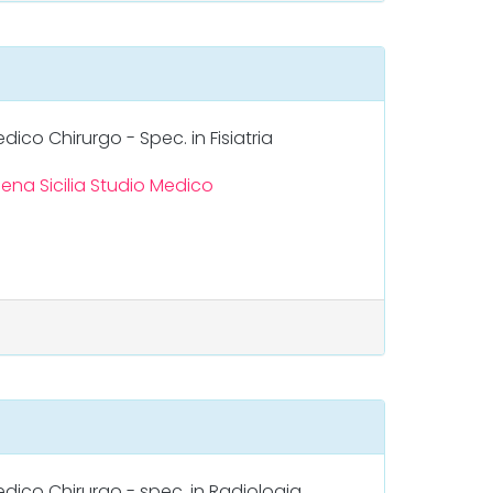
dico Chirurgo - Spec. in Fisiatria
lena
Sicilia
Studio Medico
dico Chirurgo - spec. in Radiologia