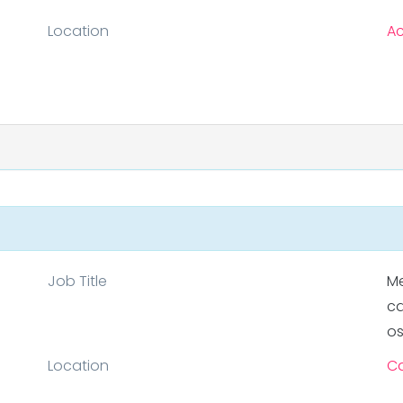
Location
Ac
Job Title
Me
ca
os
Location
C