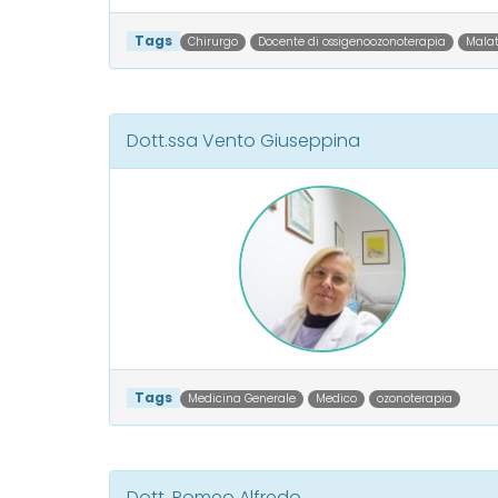
Tags
Chirurgo
Docente di ossigenoozonoterapia
Malat
Dott.ssa Vento Giuseppina
Tags
Medicina Generale
Medico
ozonoterapia
Dott. Romeo Alfredo