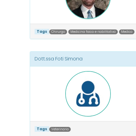
Tags
Chirurgo
Medicina fisica e riabilitativa
Medico
Dott.ssa Foti Simona
Tags
Veterinario