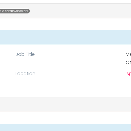
tie cardiovascolari
Job Title
Me
O
Location
Is