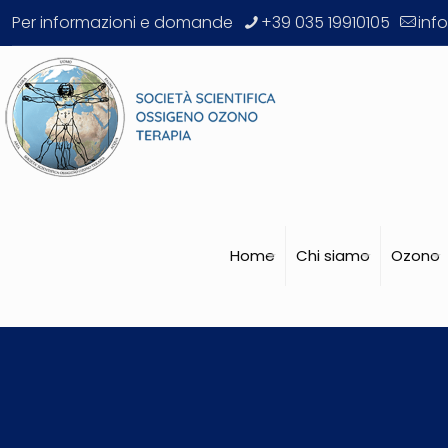
Per informazioni e domande
+39 035 19910105
inf
Home
Chi siamo
Ozono