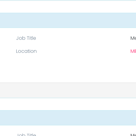
Job Title
Me
Location
Mi
Job Title
Me