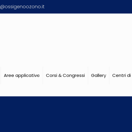
o@ossigenoozono.it
Aree applicative
Corsi & Congressi
Gallery
Centri d