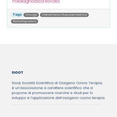
Polidiagnostica
Rovato
Tags
Chirurgo
Interventistica Muscoloscheletrica
Radiodiagnostica
Post navigation
SIOOT
Sioot, Società Scientifica di Ossigeno Ozono Terapia,
è un’associazione a carattere scientifico che si
propone di promuovere ricerche e studi per lo
sviluppo e l’applicazione dell’ossigeno-ozono terapia.