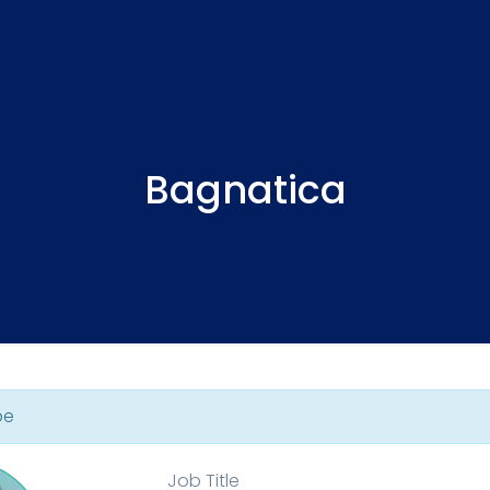
Bagnatica
pe
Job Title