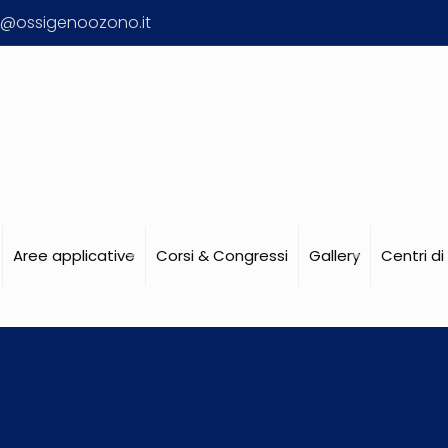
o@ossigenoozono.it
Aree applicative
Corsi & Congressi
Gallery
Centri d