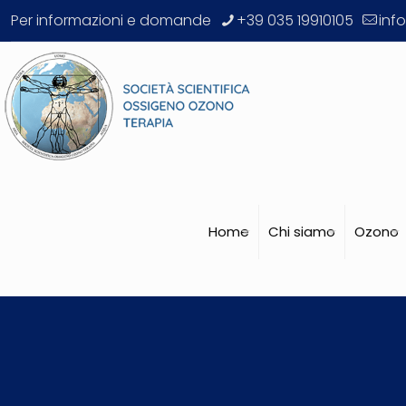
Per informazioni e domande
+39 035 19910105
inf
Home
Chi siamo
Ozono