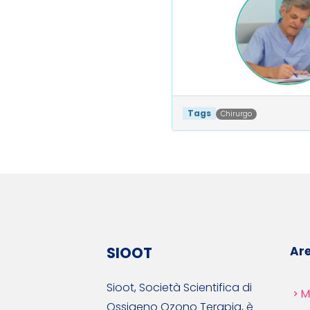
Tags
Chirurgo
Post navigat
SIOOT
Are
Sioot, Società Scientifica di
M
Ossigeno Ozono Terapia, è