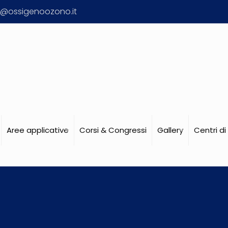
o@ossigenoozono.it
Aree applicative
Corsi & Congressi
Gallery
Centri d