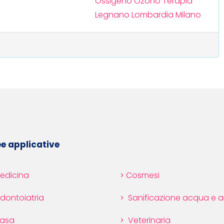
Ossigeno Ozono Terapia
Legnano
Lombardia
Milano
e applicative
edicina
Cosmesi
dontoiatria
Sanificazione acqua e a
asa
Veterinaria