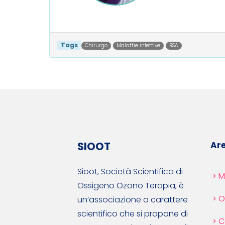
Tags
Chirurgo
Malattie infettive
RSA
Post navigation
SIOOT
Are
Sioot, Società Scientifica di
M
Ossigeno Ozono Terapia, è
O
un’associazione a carattere
scientifico che si propone di
C