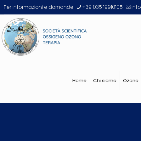
Per informazioni e domande
+39 035 19910105
inf
Home
Chi siamo
Ozono