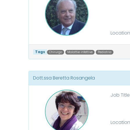
Locatio
Tags
Chirurgo
Malattie infettive
Pediatria
Dott.ssa Beretta Rosangela
Job Title
Locatio