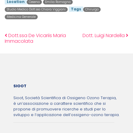
Location
Cesena
Emilia Romagna
Tags
Studio Medico Dott.ssa Chiara Viggiani
Chirurgo
Medicina Generale
Dott.ssa De Vicariis Maria
Dott. Luigi Nardella
Post navigation
Immacolata
SIOOT
Sioot, Società Scientifica di Ossigeno Ozono Terapia,
è un’associazione a carattere scientifico che si
propone di promuovere ricerche e studi per lo
sviluppo e l’applicazione dell’ossigeno-ozono terapia.