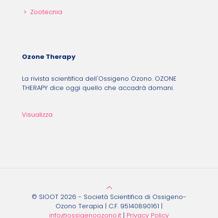
Zootecnia
Ozone Therapy
La rivista scientifica dell'Ossigeno Ozono. OZONE
THERAPY dice oggi quello che accadrà domani.
Visualizza
© SIOOT 2026 - Società Scientifica di Ossigeno-
Ozono Terapia | C.F. 95140890161 |
info@ossigenoozono.it
|
Privacy Policy