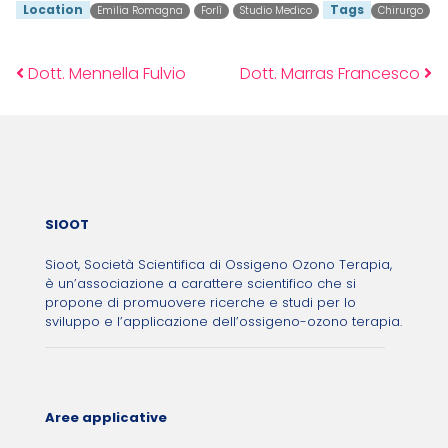
Location
Tags
Emilia Romagna
Forlì
Studio Medico
Chirurgo
Dott. Mennella Fulvio
Dott. Marras Francesco
Post navigation
SIOOT
Sioot, Società Scientifica di Ossigeno Ozono Terapia,
è un’associazione a carattere scientifico che si
propone di promuovere ricerche e studi per lo
sviluppo e l’applicazione dell’ossigeno-ozono terapia.
Aree applicative