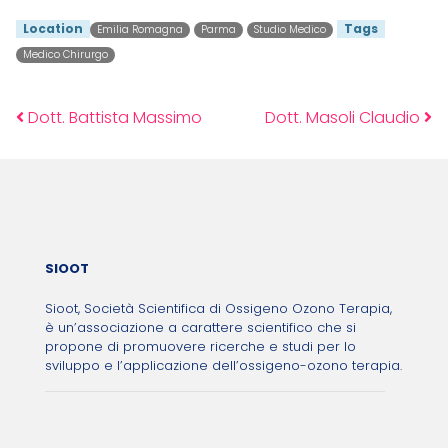
Location
Tags
Emilia Romagna
Parma
Studio Medico
Medico Chirurgo
Dott. Battista Massimo
Dott. Masoli Claudio
Post navigation
SIOOT
Sioot, Società Scientifica di Ossigeno Ozono Terapia,
è un’associazione a carattere scientifico che si
propone di promuovere ricerche e studi per lo
sviluppo e l’applicazione dell’ossigeno-ozono terapia.