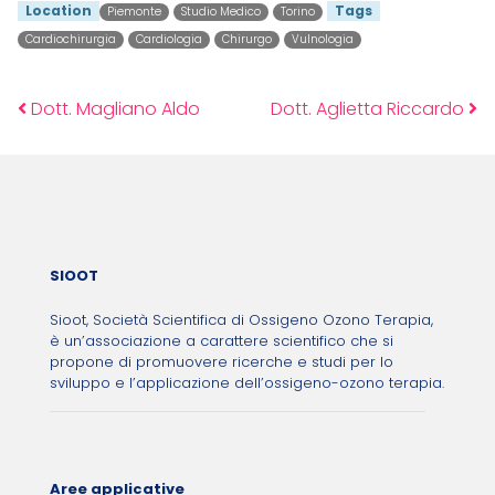
Location
Tags
Piemonte
Studio Medico
Torino
Cardiochirurgia
Cardiologia
Chirurgo
Vulnologia
Dott. Magliano Aldo
Dott. Aglietta Riccardo
Post navigation
SIOOT
Sioot, Società Scientifica di Ossigeno Ozono Terapia,
è un’associazione a carattere scientifico che si
propone di promuovere ricerche e studi per lo
sviluppo e l’applicazione dell’ossigeno-ozono terapia.
Aree applicative