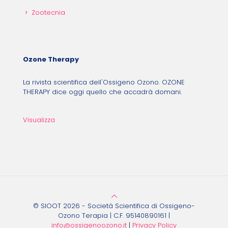
Zootecnia
Ozone Therapy
La rivista scientifica dell'Ossigeno Ozono. OZONE
THERAPY dice oggi quello che accadrà domani.
Visualizza
© SIOOT 2026 - Società Scientifica di Ossigeno-
Ozono Terapia | C.F. 95140890161 |
info@ossigenoozono.it
|
Privacy Policy