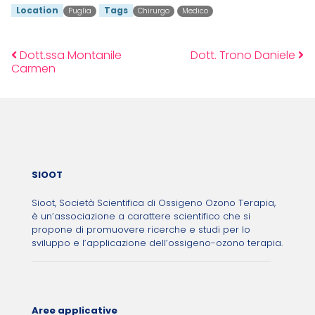
Location
Tags
Puglia
Chirurgo
Medico
Dott.ssa Montanile
Dott. Trono Daniele
Post navigation
Carmen
SIOOT
Sioot, Società Scientifica di Ossigeno Ozono Terapia,
è un’associazione a carattere scientifico che si
propone di promuovere ricerche e studi per lo
sviluppo e l’applicazione dell’ossigeno-ozono terapia.
Aree applicative