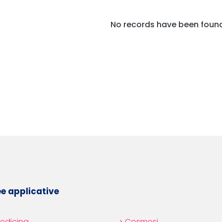
No records have been foun
Post navigation
e applicative
edicina
Cosmesi