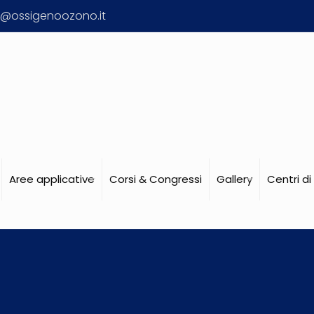
o@ossigenoozono.it
Aree applicative
Corsi & Congressi
Gallery
Centri d